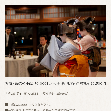
舞妓・芸妓の手配
70,000円/人 ＋ 畳・毛氈・控室使用 16,500円
内容：舞（約10分）・お酌回り・写真撮影、舞妓遊び
■日曜は75,000円/人となります。
■芸妓・舞妓・地方の3名以上のお手配がおすすめです。