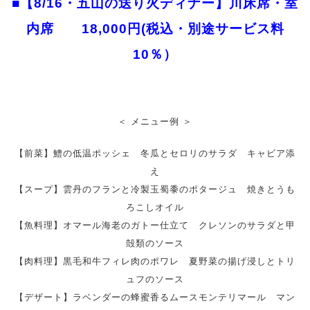
■【8/16・五山の送り火ディナー】川床席・室
内席 18,000円(税込・別途サービス料
10％）
＜ メニュー例 ＞
【前菜】鱧の低温ポッシェ 冬瓜とセロリのサラダ キャビア添
え
【スープ】雲丹のフランと冷製玉蜀黍のポタージュ 焼きとうも
ろこしオイル
【魚料理】オマール海老のガトー仕立て クレソンのサラダと甲
殻類のソース
【肉料理】黒毛和牛フィレ肉のポワレ 夏野菜の揚げ浸しとトリ
ュフのソース
【デザート】ラベンダーの蜂蜜香るムースモンテリマール マン