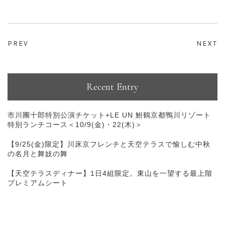
PREV
NEXT
Recent Entry
市川團十郎特別公演チケット+LE UN 鮒鶴京都鴨川リゾート
特別ランチコース＜10/9(金)・22(木)＞
【9/25(金)限定】川床京フレンチと天空テラスで愉しむ中秋
の名月と舞妓の舞
【天空テラスディナー】1日4組限定。東山を一望する最上階
プレミアムシート