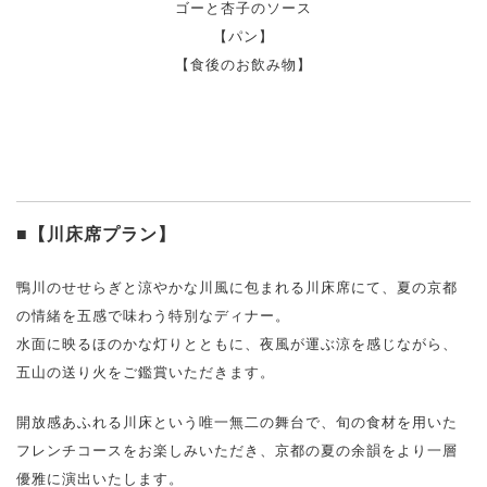
ゴーと杏子のソース
【パン】
【食後のお飲み物】
■【川床席プラン】
鴨川のせせらぎと涼やかな川風に包まれる川床席にて、夏の京都
の情緒を五感で味わう特別なディナー。
水面に映るほのかな灯りとともに、夜風が運ぶ涼を感じながら、
五山の送り火をご鑑賞いただきます。
開放感あふれる川床という唯一無二の舞台で、旬の食材を用いた
フレンチコースをお楽しみいただき、京都の夏の余韻をより一層
優雅に演出いたします。