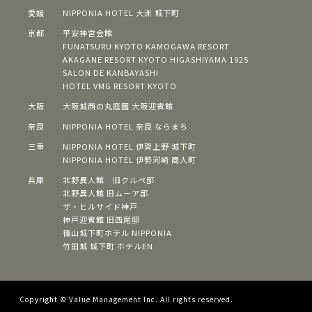
愛媛
NIPPONIA HOTEL 大洲 城下町
京都
平安神宮会館
FUNATSURU KYOTO KAMOGAWA RESORT
AKAGANE RESORT KYOTO HIGASHIYAMA 1925
SALON DE KANBAYASHI
HOTEL VMG RESORT KYOTO
大阪
⼤阪城⻄の丸庭園 ⼤阪迎賓館
奈良
NIPPONIA HOTEL 奈良 ならまち
三重
NIPPONIA HOTEL 伊賀上野 城下町
NIPPONIA HOTEL 伊勢河崎 商人町
兵庫
北野異人館 旧クルペ邸
北野異人館 旧ムーア邸
ザ・ヒルサイド神⼾
神⼾迎賓館 旧⻄尾邸
篠⼭城下町ホテル NIPPONIA
⽵⽥城 城下町 ホテルEN
Copyright © Value Management Inc. All rights reserved.