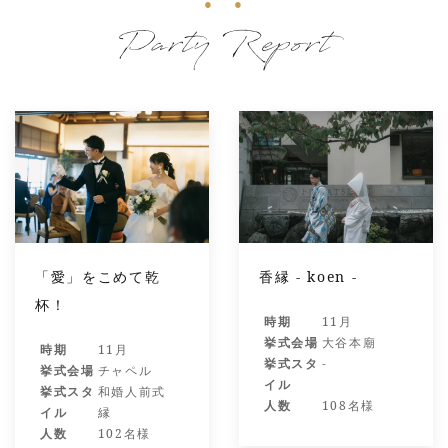
Party Report
「愛」をこめて乾
香縁 - koen -
杯！
時期
11月
挙式会場
大谷本廟
時期
11月
挙式スタ
-
挙式会場
チャペル
イル
挙式スタ
和婚人前式
人数
108名様
イル
縁
人数
102名様