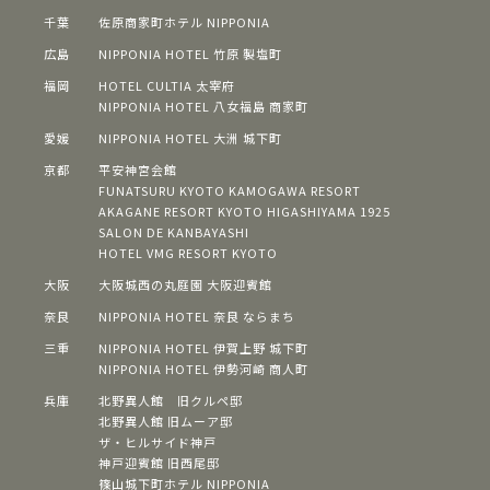
千葉
佐原商家町ホテル NIPPONIA
広島
NIPPONIA HOTEL 竹原 製塩町
福岡
HOTEL CULTIA 太宰府
NIPPONIA HOTEL 八女福島 商家町
愛媛
NIPPONIA HOTEL 大洲 城下町
京都
平安神宮会館
FUNATSURU KYOTO KAMOGAWA RESORT
AKAGANE RESORT KYOTO HIGASHIYAMA 1925
SALON DE KANBAYASHI
HOTEL VMG RESORT KYOTO
大阪
⼤阪城⻄の丸庭園 ⼤阪迎賓館
奈良
NIPPONIA HOTEL 奈良 ならまち
三重
NIPPONIA HOTEL 伊賀上野 城下町
NIPPONIA HOTEL 伊勢河崎 商人町
兵庫
北野異人館 旧クルペ邸
北野異人館 旧ムーア邸
ザ・ヒルサイド神⼾
神⼾迎賓館 旧⻄尾邸
篠⼭城下町ホテル NIPPONIA