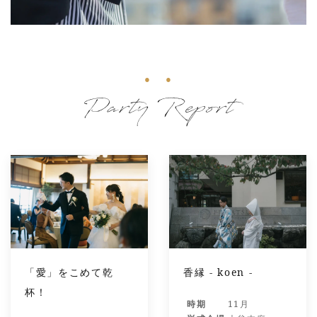
Party Report
「愛」をこめて乾
香縁 - koen -
杯！
時期
11月