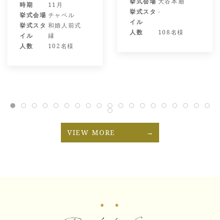
挙式会場
大谷本廟
時期
11月
挙式スタ
-
挙式会場
チャペル
イル
挙式スタ
和婚人前式
人数
108名様
イル
縁
人数
102名様
VIEW MORE