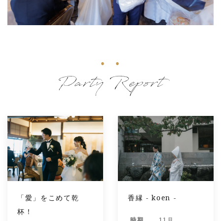
Party Report
「愛」をこめて乾
香縁 - koen -
杯！
時期
11月