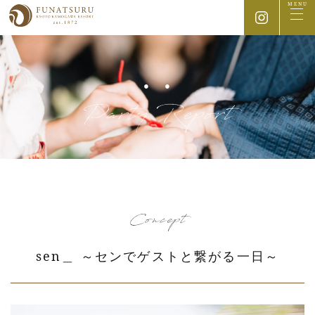
MENU
Party Report
Concept
sen＿ ～センでゲストと繋がる一日～