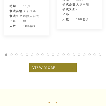
挙式会場
大谷本廟
時期
11月
挙式スタ
-
挙式会場
チャペル
イル
挙式スタ
和婚人前式
人数
108名様
イル
縁
人数
102名様
VIEW MORE