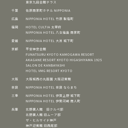
東京九段会館テラス
千葉
佐原商家町ホテル NIPPONIA
広島
NIPPONIA HOTEL 竹原 製塩町
福岡
HOTEL CULTIA 太宰府
NIPPONIA HOTEL 八女福島 商家町
愛媛
NIPPONIA HOTEL 大洲 城下町
京都
平安神宮会館
FUNATSURU KYOTO KAMOGAWA RESORT
AKAGANE RESORT KYOTO HIGASHIYAMA 1925
SALON DE KANBAYASHI
HOTEL VMG RESORT KYOTO
大阪
⼤阪城⻄の丸庭園 ⼤阪迎賓館
奈良
NIPPONIA HOTEL 奈良 ならまち
三重
NIPPONIA HOTEL 伊賀上野 城下町
NIPPONIA HOTEL 伊勢河崎 商人町
兵庫
北野異人館 旧クルペ邸
北野異人館 旧ムーア邸
ザ・ヒルサイド神⼾
神⼾迎賓館 旧⻄尾邸